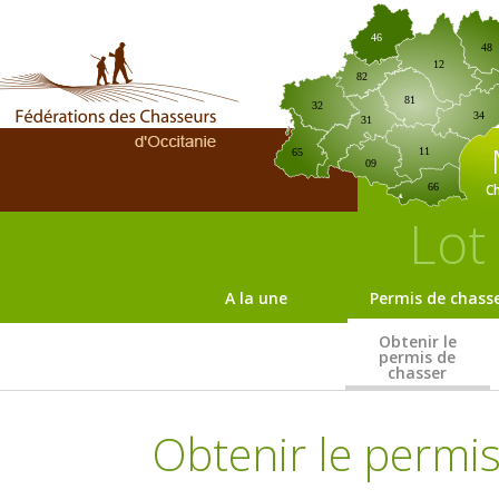
46
48
12
82
81
32
34
31
11
65
09
C
66
Lot
A la une
Permis de chass
Obtenir le
permis de
chasser
Obtenir le permis