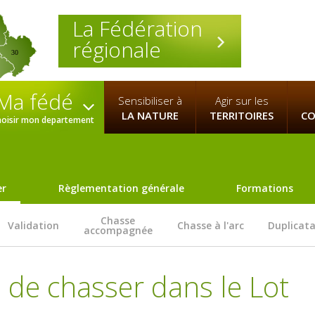
La Fédération
régionale
30
Ma fédé
Sensibiliser à
Agir sur les
LA NATURE
TERRITOIRES
CO
hoisir mon departement
er
Règlementation générale
Formations
Chasse
Validation
Chasse à l'arc
Duplicat
accompagnée
 de chasser dans le Lot