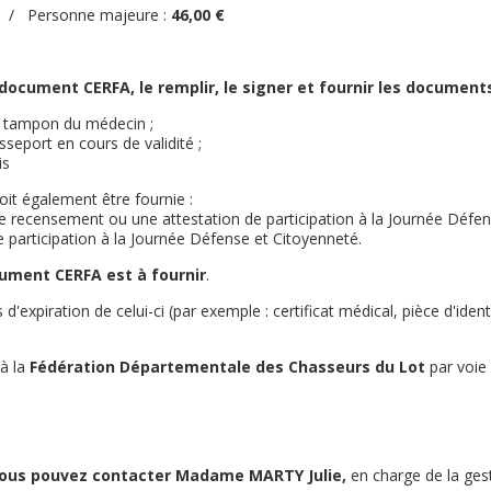
 Personne majeure :
46,00 €
 document CERFA, le remplir, le signer et fournir les document
le tampon du médecin ;
seport en cours de validité ;
is
oit également être fournie :
de recensement ou une attestation de participation à la Journée Défens
de participation à la Journée Défense et Citoyenneté.
ocument CERFA est à fournir
.
xpiration de celui-ci (par exemple : certificat médical, pièce d'identi
 à la
Fédération Départementale des Chasseurs du Lot
par voie 
vous pouvez contacter Madame MARTY Julie,
en charge de la ges