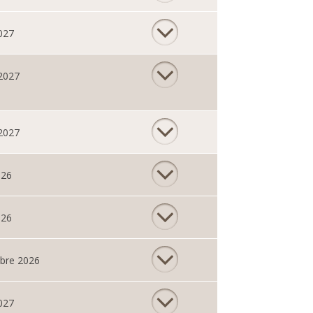
027
 2027
 2027
026
026
bre 2026
027