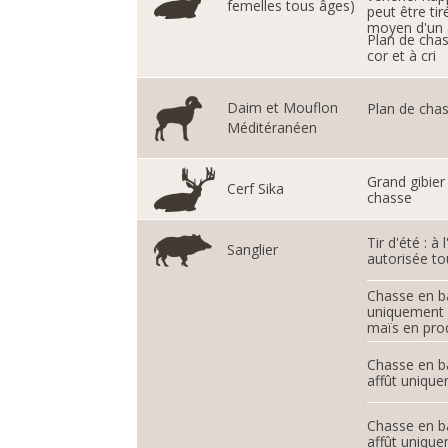
femelles tous âges)
peut être tir
moyen d'un 
Plan de chas
cor et à cri
Daim et Mouflon
Plan de cha
Méditéranéen
Grand gibier
Cerf Sika
chasse
Tir d'été : à
Sanglier
autorisée to
Chasse en b
uniquement s
maïs en pro
Chasse en b
affût uniqu
Chasse en b
affût uniqu