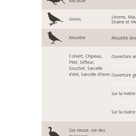
Bécasse
Litorne, Mau
Grives
Draine et Me
Alouette
Alouette de
Colvert, Chipeau,
Ouverture an
Pilet, Siffleur,
Souchet, Sarcelle
d'été, Sarcelle d'hiver
Ouverture g
Sur la rivièr
Sur la riviè
Oie rieuse, oie des