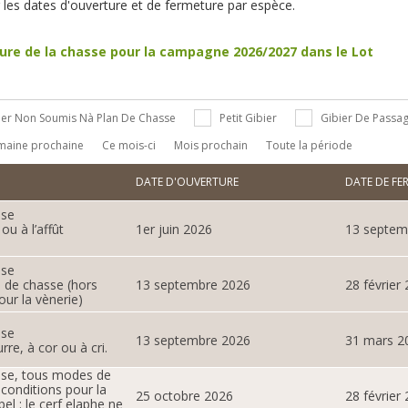
les dates d'ouverture et de fermeture par espèce.
ture de la chasse pour la campagne 2026/2027 dans le Lot
ier Non Soumis Nà Plan De Chasse
Petit Gibier
Gibier De Passa
maine prochaine
Ce mois-ci
Mois prochain
Toute la période
DATE D'OUVERTURE
DATE DE FE
sse
ou à l’affût
1er juin 2026
13 septem
sse
de chasse (hors
13 septembre 2026
28 février
our la vènerie)
sse
13 septembre 2026
31 mars 2
re, à cor ou à cri.
sse, tous modes de
conditions pour la
25 octobre 2026
28 février
el : le cerf elaphe ne