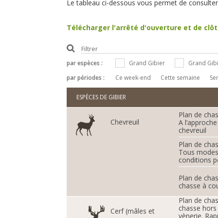
Le tableau ci-dessous vous permet de consulter 
Télécharger l'arrêté d'ouverture et de clô
Filtrer
par espèces :
Grand Gibier
Grand Gib
par périodes :
Ce week-end
Cette semaine
Se
ESPÈCES DE GIBIER
Plan de cha
Chevreuil
A l’approche 
chevreuil
Plan de cha
Tous modes 
conditions p
Plan de cha
chasse à cour
Plan de cha
chasse hors 
Cerf (mâles et
vènerie. Rapp