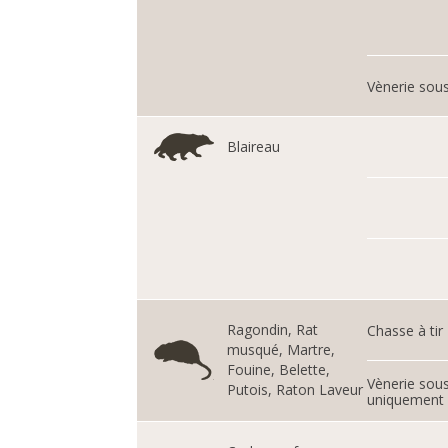
Vènerie sous
Blaireau
Ragondin, Rat
Chasse à tir
musqué, Martre,
Fouine, Belette,
Vènerie sous
Putois, Raton Laveur
uniquement