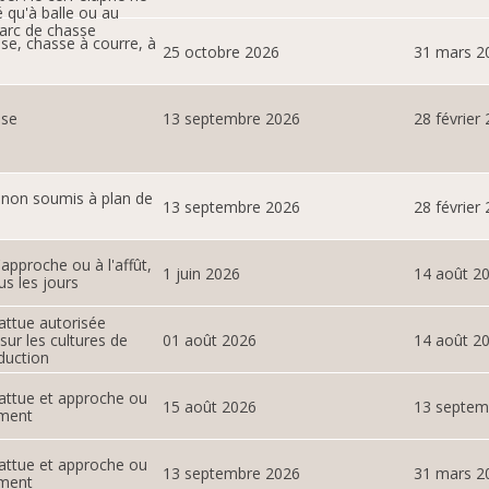
é qu'à balle ou au
arc de chasse
se, chasse à courre, à
25 octobre 2026
31 mars 2
sse
13 septembre 2026
28 février
 non soumis à plan de
13 septembre 2026
28 février
 l'approche ou à l'affût,
1 juin 2026
14 août 2
us les jours
attue autorisée
ur les cultures de
01 août 2026
14 août 2
duction
attue et approche ou
15 août 2026
13 septem
ement
attue et approche ou
13 septembre 2026
31 mars 2
ement