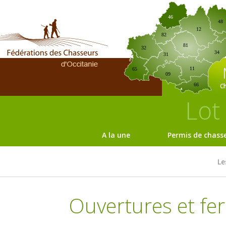
46
48
12
82
81
32
34
31
11
65
09
C
66
Lot
A la une
Permis de chass
Le
Ouvertures et fer