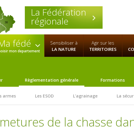
La Fédération
régionale
30
Ma fédé
Sensibiliser à
Agir sur les
LA NATURE
TERRITOIRES
CO
hoisir mon departement
er
Règlementation générale
Formations
s armes
Les ESOD
L'agrainage
La sécur
metures de la chasse dan