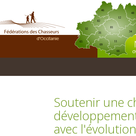
46
48
12
82
81
32
34
31
11
65
09
C
66
Soutenir une c
développement 
avec l'évolutio