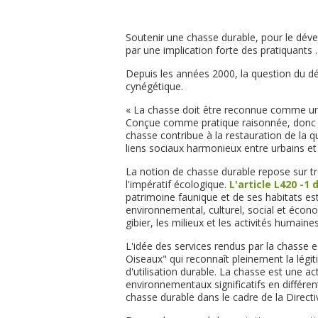
Soutenir une chasse durable, pour le déve
par une implication forte des pratiquants .
Depuis les années 2000, la question du d
cynégétique.
« La chasse doit être reconnue comme une 
Conçue comme pratique raisonnée, donc jus
chasse contribue à la restauration de la q
liens sociaux harmonieux entre urbains et 
La notion de chasse durable repose sur tro
l'impératif écologique.
L'article L420 -1
patrimoine faunique et de ses habitats est 
environnemental, culturel, social et économ
gibier, les milieux et les activités humain
L'idée des services rendus par la chasse
Oiseaux" qui reconnaît pleinement la légi
d'utilisation durable. La chasse est une ac
environnementaux significatifs en différen
chasse durable dans le cadre de la Directi