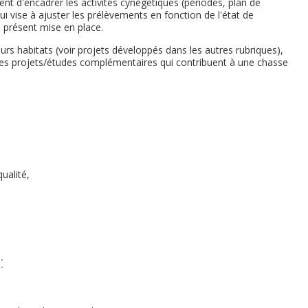
 d'encadrer les activités cynégétiques (périodes, plan de
qui vise à ajuster les prélèvements en fonction de l'état de
 présent mise en place.
urs habitats (voir projets développés dans les autres rubriques),
es projets/études complémentaires qui contribuent à une chasse
qualité,
: