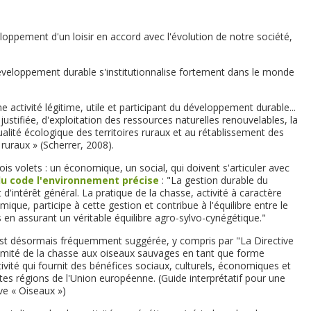
loppement d'un loisir en accord avec l'évolution de notre société,
éveloppement durable s'institutionnalise fortement dans le monde
activité légitime, utile et participant du développement durable...
tifiée, d'exploitation des ressources naturelles renouvelables, la
ualité écologique des territoires ruraux et au rétablissement des
ruraux » (Scherrer, 2008).
is volets : un économique, un social, qui doivent s'articuler avec
 du code l'environnement précise
: "La gestion durable du
d'intérêt général. La pratique de la chasse, activité à caractère
ique, participe à cette gestion et contribue à l'équilibre entre le
es en assurant un véritable équilibre agro-sylvo-cynégétique."
 est désormais fréquemment suggérée, y compris par "La Directive
timité de la chasse aux oiseaux sauvages en tant que forme
tivité qui fournit des bénéfices sociaux, culturels, économiques et
tes régions de l'Union européenne. (Guide interprétatif pour une
ve « Oiseaux »)