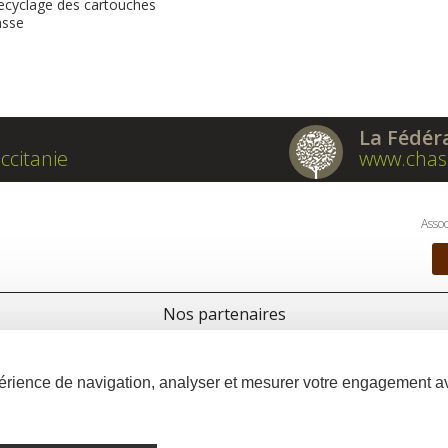
recyclage des cartouches
asse
La Fédér
ccitanie
www.chas
Assoc
Nos partenaires
xpérience de navigation, analyser et mesurer votre engagement 