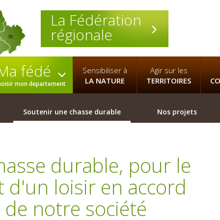
La Fédération
régionale
30
Ma fédé
Sensibiliser à
Agir sur les
LA NATURE
TERRITOIRES
CO
hoisir mon departement
Soutenir une chasse durable
Nos projets
hasse durable, pour le
d'un loisir en accord
n de notre société