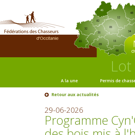
46
48
12
82
81
32
34
31
11
65
09
C
66
Lot
A la une
Permis de chass
Retour aux actualités
29-06-2026
Programme Cyn'Ob
des bois mis à l