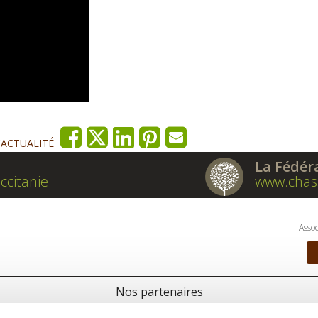
'ACTUALITÉ
La Fédér
ccitanie
www.chas
Assoc
Nos partenaires