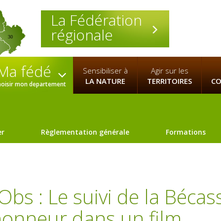
La Fédération
régionale
30
Ma fédé
Sensibiliser à
Agir sur les
LA NATURE
TERRITOIRES
CO
hoisir mon departement
er
Règlementation générale
Formations
s : Le suivi de la Bécas
'honneur dans un film