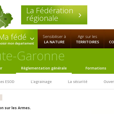
La Fédération
régionale
30
Ma fédé
Sensibiliser à
Agir sur les
LA NATURE
TERRITOIRES
CO
hoisir mon departement
te-Garonne
er
Règlementation générale
Formations
Les ESOD
L'agrainage
La sécurité
Ouver
 Système d'Information sur les 