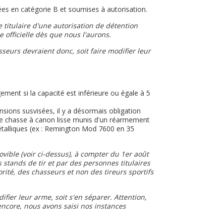
es en catégorie B et soumises à autorisation.
e titulaire d'une autorisation de détention
 officielle dès que nous l'aurons.
seurs devraient donc, soit faire modifier leur
ment si la capacité est inférieure ou égale à 5
sions susvisées, il y a désormais obligation
 de chasse à canon lisse munis d'un réarmement
étalliques (ex : Remington Mod 7600 en 35
ble (voir ci-dessus), à compter du 1er août
 stands de tir et par des personnes titulaires
ité, des chasseurs et non des tireurs sportifs
fier leur arme, soit s'en séparer. Attention,
 encore, nous avons saisi nos instances