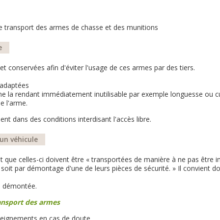
 de transport des armes de chasse et des munitions
e
t conservées afin d'éviter l'usage de ces armes par des tiers.
 adaptées
me la rendant immédiatement inutilisable par exemple longuesse ou c
e l'arme.
t dans des conditions interdisant l'accès libre.
un véhicule
t que celles-ci doivent être « transportées de manière à ne pas être 
 soit par démontage d'une de leurs pièces de sécurité. » Il convient do
re démontée.
ransport des armes
seignements en cas de doute.