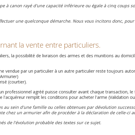
pe à canon rayé d'une capacité inférieure ou égale à cinq coups son
'effectuer une quelconque démarche. Nous vous incitons donc, pour l'
nant la vente entre particuliers.
iers, la possibilité de livraison des armes et des munitions au domici
me vendue par un particulier à un autre particulier reste toujours autor
(Armurier)
isé (courtier).
un professionnel agréé puisse consulter avant chaque transaction, le f
e l'acquéreur remplit les conditions pour acheter l'arme (Validation ou 
 au sein d'une famille ou celles obtenues par dévolution success
te chez un armurier afin de procéder à la déclaration de celle-ci au
 de l'évolution probable des textes sur ce sujet.