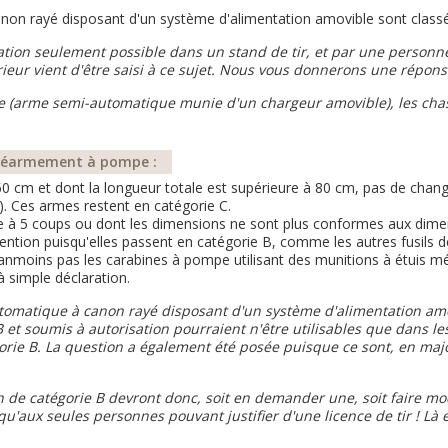
on rayé disposant d'un système d'alimentation amovible sont classé
isation seulement possible dans un stand de tir, et par une personn
rieur vient d'être saisi à ce sujet. Nous vous donnerons une réponse
asse (arme semi-automatique munie d'un chargeur amovible), les chas
n réarmement à pompe :
0 cm et dont la longueur totale est supérieure à 80 cm, pas de change
. Ces armes restent en catégorie C.
re à 5 coups ou dont les dimensions ne sont plus conformes aux dimen
ention puisqu'elles passent en catégorie B, comme les autres fusils
nmoins pas les carabines à pompe utilisant des munitions à étuis m
 simple déclaration.
matique à canon rayé disposant d'un système d'alimentation amovi
 et soumis à autorisation pourraient n'être utilisables que dans les
orie B. La question a également été posée puisque ce sont, en major
n de catégorie B devront donc, soit en demander une, soit faire modi
 qu'aux seules personnes pouvant justifier d'une licence de tir ! Là