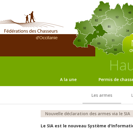
46
48
12
82
81
32
34
31
11
65
09
C
66
Hau
A la une
Permis de chass
Les armes
Nouvelle déclaration des armes via le SIA
Le SIA est le nouveau