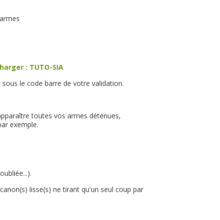
s armes
harger : TUTO-SIA
 sous le code barre de votre validation.
 apparaître toutes vos armes détenues,
 par exemple.
bliée...).
anon(s) lisse(s) ne tirant qu'un seul coup par