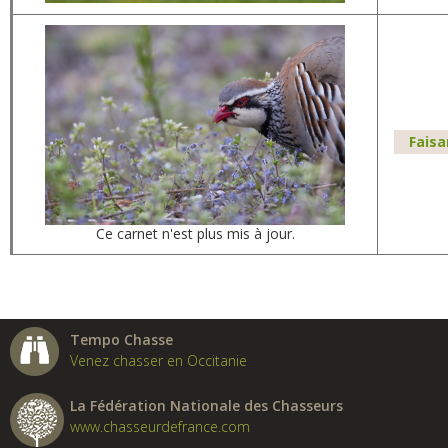
Faisa
Ce carnet n'est plus mis à jour.
Tempo Chasse
Venez chasser en Occitanie
La Fédération Nationale des Chasseurs
www.chasseurdefrance.com