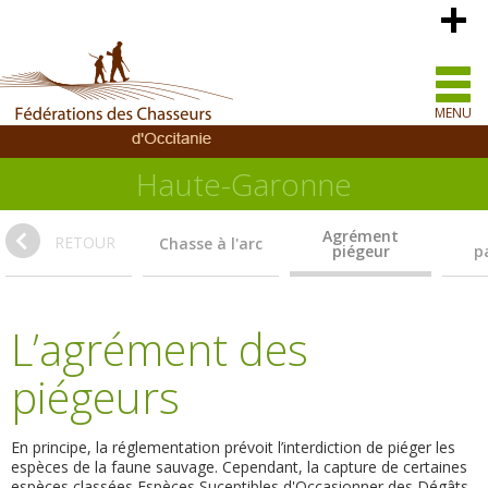
MENU
Haute-Garonne
Agrément
RETOUR
Chasse à l'arc
piégeur
pa
L’agrément des
piégeurs
En principe, la réglementation prévoit l’interdiction de piéger les
espèces de la faune sauvage. Cependant, la capture de certaines
espèces classées Espèces Suceptibles d'Occasionner des Dégâts