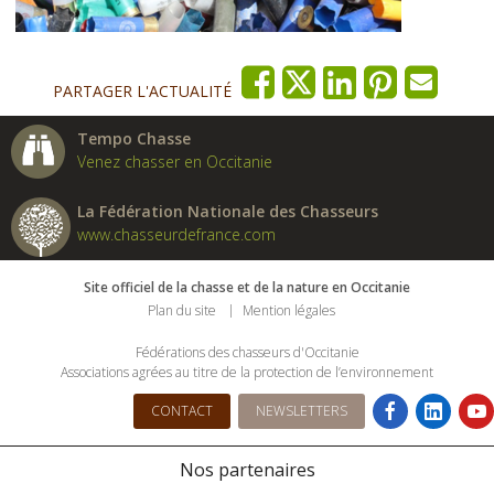
PARTAGER L'ACTUALITÉ
Tempo Chasse
Venez chasser en Occitanie
La Fédération Nationale des Chasseurs
www.chasseurdefrance.com
Site officiel de la chasse et de la nature en Occitanie
Plan du site
Mention légales
Fédérations des chasseurs d'Occitanie
Associations agrées au titre de la protection de l’environnement
CONTACT
NEWSLETTERS
Nos partenaires