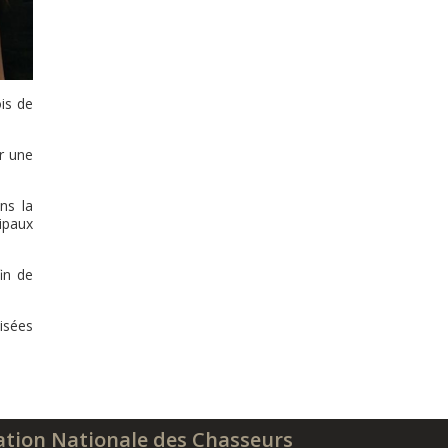
ois de
r une
ns la
ipaux
in de
isées
ation Nationale des Chasseurs