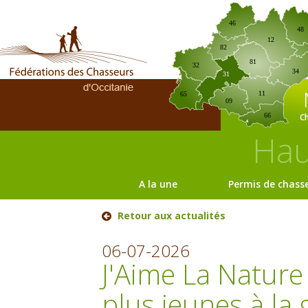
46
48
12
82
81
32
34
31
11
65
09
C
66
Hau
A la une
Permis de chass
Retour aux actualités
06-07-2026
J'Aime La Nature 
plus jeunes à la