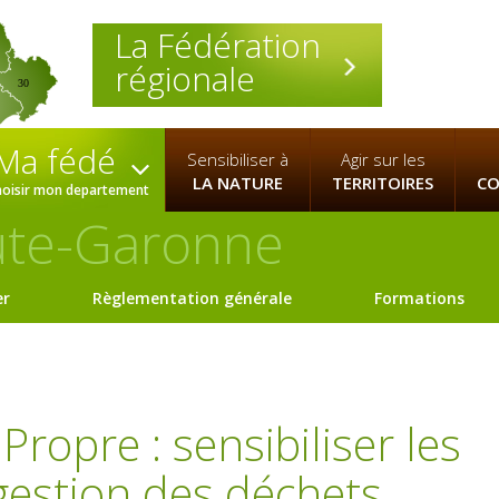
La Fédération
régionale
30
Ma fédé
Sensibiliser à
Agir sur les
LA NATURE
TERRITOIRES
CO
hoisir mon departement
te-Garonne
er
Règlementation générale
Formations
Propre : sensibiliser les
 gestion des déchets