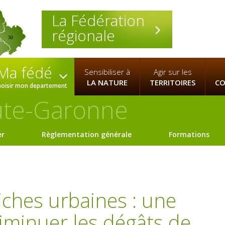
La Fédération
régionale
30
Ma fédé
Sensibiliser à
Agir sur les
LA NATURE
TERRITOIRES
CO
hoisir mon departement
te-Garonne
er
Règlementation générale
Formations
iches urbaines : une
iminuer les dégâts de