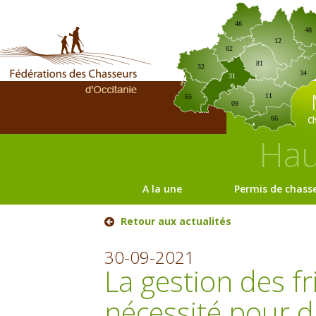
46
48
12
82
81
32
34
31
11
65
09
C
66
Hau
A la une
Permis de chass
Retour aux actualités
30-09-2021
La gestion des fr
nécessité pour d