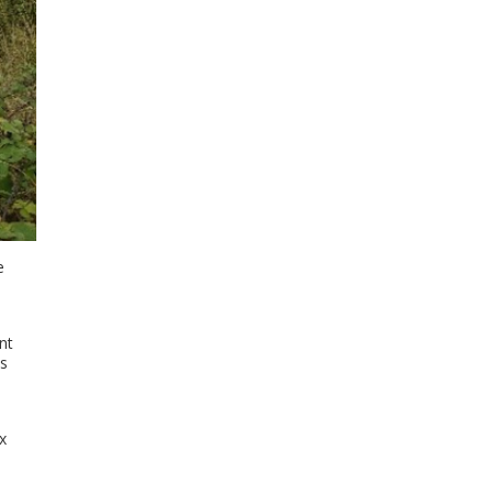
e
nt
es
x