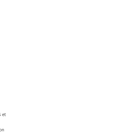
 et
ion