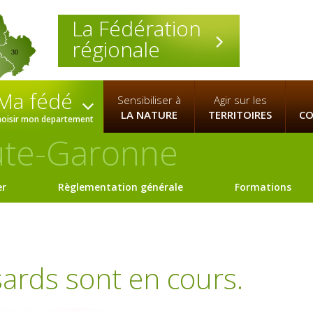
La Fédération
régionale
30
Ma fédé
Sensibiliser à
Agir sur les
LA NATURE
TERRITOIRES
CO
hoisir mon departement
te-Garonne
er
Règlementation générale
Formations
ards sont en cours.