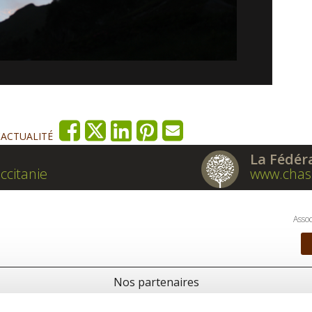
'ACTUALITÉ
La Fédér
ccitanie
www.chas
Assoc
Nos partenaires