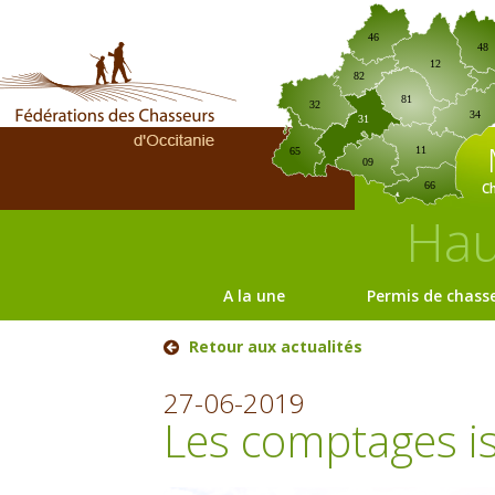
46
48
12
82
81
32
34
31
11
65
09
C
66
Hau
A la une
Permis de chass
Retour aux actualités
27-06-2019
Les comptages is