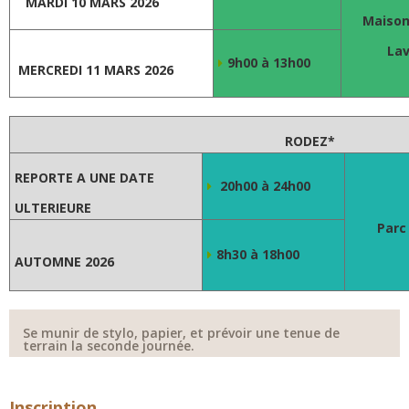
MARDI 10 MARS 2026
Maison
Lav
9h00 à 13h00
MERCREDI 11 MARS 2026
RODEZ*
REPORTE A UNE DATE
20h00 à 24h00
ULTERIEURE
Parc
8h30 à 18h00
AUTOMNE 2026
Se munir de stylo, papier, et prévoir une tenue de
terrain la seconde journée.
Inscription