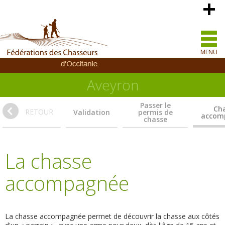
MENU
Aveyron
Passer le
Ch
RETOUR
Validation
permis de
accom
chasse
La chasse
accompagnée
La chasse accompagnée permet de découvrir la chasse aux côtés