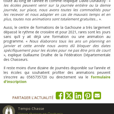
toute au long de l’année et comme l’explique David Duhautoy : «
les écoles peuvent venir sur la journée entière ou la demie
journée, sur place, nous avons toutes les commodités pour
les recevoir et nous adapter en cas de mauvais temps et en
plus, toutes nos animations sont totalement gratuites…
».
Aussi, le centre de formations de la Gachoune a très largement
dépassé le rythme de croisière et pour 2021, rares sont les jours
sans qu’il y ait déjà une formation ou une animation au
programme. «
Nous élaborons tous les ans un planning en
janvier et cette année nous avons dû bloquer des dates
spécifiquement pour les écoles pour ne pas être pris de court
», explique Guillaume Druilhe de la Fédération Départementale
des Chasseurs.
Il reste moins d’une dizaine de journées disponible sur l’année et
les écoles qui souhaitent profiter des animations peuvent
s’inscrire au 0565735720 ou directement via le
formulaire
d'inscription
PARTAGER L'ACTUALITÉ
Tempo Chasse
Venez chasser en Occitanie