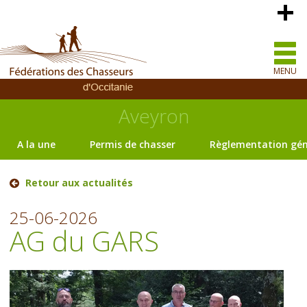
MENU
Aveyron
A la une
Permis de chasser
Règlementation gén
Retour aux actualités
25-06-2026
AG du GARS