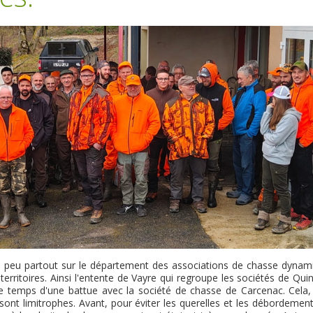
, un peu partout sur le département des associations de chasse dynam
rritoires. Ainsi l'entente de Vayre qui regroupe les sociétés de Qui
 temps d'une battue avec la société de chasse de Carcenac. Cela,
sont limitrophes. Avant, pour éviter les querelles et les débordemen