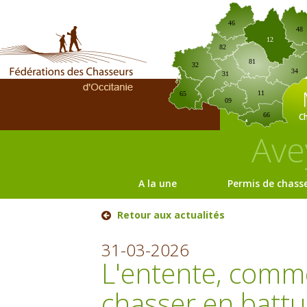
46
48
12
82
81
32
34
31
11
65
09
C
66
Ave
A la une
Permis de chass
Retour aux actualités
31-03-2026
L'entente, comm
chasser en battu