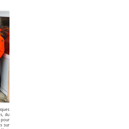
iques
ns, du
 pour
ts sur