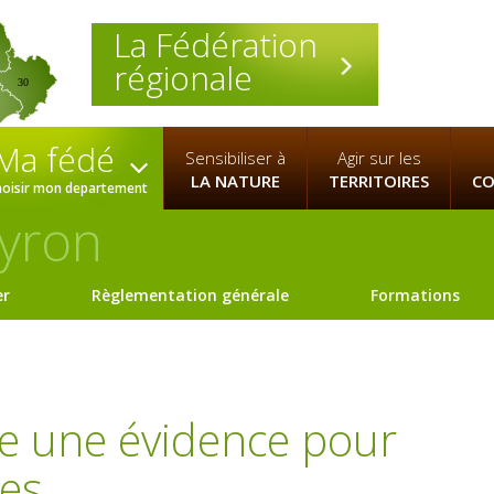
La Fédération
régionale
30
Ma fédé
Sensibiliser à
Agir sur les
LA NATURE
TERRITOIRES
CO
hoisir mon departement
yron
er
Règlementation générale
Formations
e une évidence pour
es.