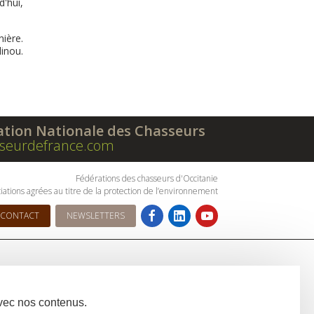
d'hui,
ière.
inou.
ation Nationale des Chasseurs
seurdefrance.com
Fédérations des chasseurs d'Occitanie
iations agrées au titre de la protection de l’environnement
CONTACT
NEWSLETTERS
avec nos contenus.