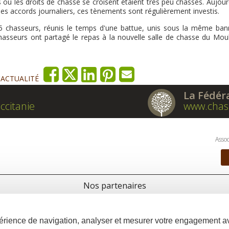
s où les droits de chasse se croisent étaient très peu chassés. Aujour
 des accords journaliers, ces tènements sont régulièrement investis.
45 chasseurs, réunis le temps d'une battue, unis sous la même bann
chasseurs ont partagé le repas à la nouvelle salle de chasse du Moul
'ACTUALITÉ
La Fédér
ccitanie
www.chas
Assoc
Nos partenaires
xpérience de navigation, analyser et mesurer votre engagement 