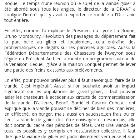
Roque. Le temps d'une réunion où le sujet de la viande gibier a
été abordé sous tous les angles, le directeur de la DRAAF a
souligné l'intérêt qu'il y avait à exporter ce modèle à l'Occitanie
tout entière.
En effet, comme l'a expliqué le Président du Lycée La Roque,
Bruno Montourcy, l'évolution des paysages du département fait
la part belle au gibier et localement, cela entraîne des
problématiques de dégâts sur les parcelles agricoles. Aussi, la
Fédération Départementale des Chasseurs de l'Aveyron sous
l'égide du Président Authier, a monté un programme autour de
la venaison. Lequel, grâce à la maison Conquet permet de lever
une partie des freins existants aux prélèvements.
En effet, pour pouvoir prélever plus il faut savoir quoi faire de la
viande. C'est impératif. Aussi, si l'on souhaite avoir un impact
significatif sur les populations de grand gibier, il faut pouvoir
aider les chasseurs à accéder aux circuits de commercialisation
de la viande. D'ailleurs, Benoît Barrié et Casimir Conquet ont
expliqué que la viande pouvait se décliner de bien des manières,
en effiloché, en burger, mais aussi en saucisse...en frais ou en
sec. La viande de gibier doit être envisagée et désormais, elle
doit sortir du cadre des périodes de fêtes. C'est une viande de
tous les possibles y compris en restauration collective. Il faut
dire que la viande de gibier est particulièrement vertueuse et son