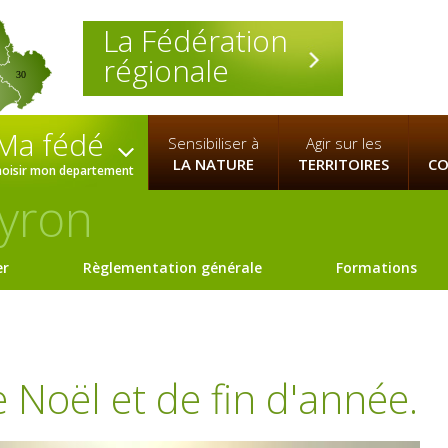
La Fédération
régionale
30
Ma fédé
Sensibiliser à
Agir sur les
LA NATURE
TERRITOIRES
CO
hoisir mon departement
yron
er
Règlementation générale
Formations
 Noël et de fin d'année.