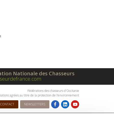
n
ation Nationale des Chasseurs
seurdefrance.com
Fédérations des chasseurs d'Occitanie
iations agrées au titre de la protection de l’environnement
CONTACT
NEWSLETTERS