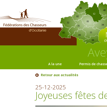
46
48
12
82
81
32
34
31
11
65
09
C
66
Ave
A la une
Permis de chass
Retour aux actualités
25-12-2025
Joyeuses fêtes de