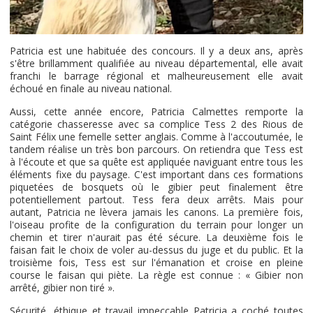
Patricia est une habituée des concours. Il y a deux ans, après
s'être brillamment qualifiée au niveau départemental, elle avait
franchi le barrage régional et malheureusement elle avait
échoué en finale au niveau national.
Aussi, cette année encore, Patricia Calmettes remporte la
catégorie chasseresse avec sa complice Tess 2 des Rious de
Saint Félix une femelle setter anglais. Comme à l'accoutumée, le
tandem réalise un très bon parcours. On retiendra que Tess est
à l'écoute et que sa quête est appliquée naviguant entre tous les
éléments fixe du paysage. C'est important dans ces formations
piquetées de bosquets où le gibier peut finalement être
potentiellement partout. Tess fera deux arrêts. Mais pour
autant, Patricia ne lèvera jamais les canons. La première fois,
l'oiseau profite de la configuration du terrain pour longer un
chemin et tirer n'aurait pas été sécure. La deuxième fois le
faisan fait le choix de voler au-dessus du juge et du public. Et la
troisième fois, Tess est sur l'émanation et croise en pleine
course le faisan qui piète. La règle est connue : « Gibier non
arrêté, gibier non tiré ».
Sécurité, éthique et travail impeccable Patricia a coché toutes