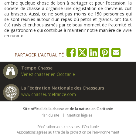
amène quelque chose de bon à partager et pour l'occasion, la
société de chasse a organisé une dégustation de chevreuil, cuit
au brasero. Aussi, ce ne sont pas moins de 150 personnes qui
se sont réunies autour d'un repas où petits et grands, ont tous
été ravis et enthousiasmés par ce beau moment de fraternité et
de gastronomie qui contribue à maintenir notre manière de vivre
en ruraux.
PARTAGER L'ACTUALITÉ
Tempo Chasse
Venez chasser en Occitanie
La Fédération Nationale des Chasseurs
www.chasseurdefrance.com
Site officiel de la chasse et de la nature en Occitanie
Plan du site
Mention légales
Fédérations des chasseurs d'Occitanie
Associations agrées au titre de la protection de l’environnement