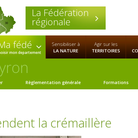
La Fédération
régionale
30
Ma fédé
Sensibiliser à
Agir sur les
LA NATURE
TERRITOIRES
CO
hoisir mon departement
yron
er
Règlementation générale
Formations
ndent la crémaillère