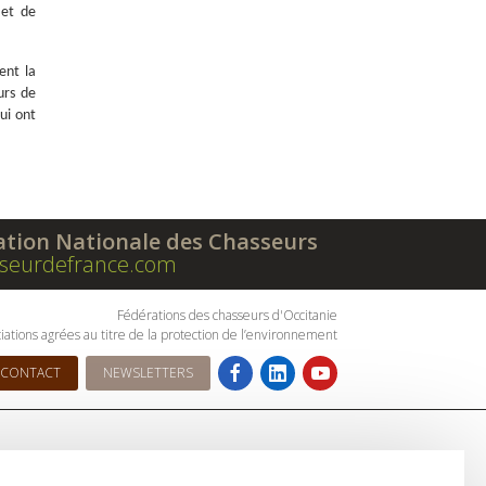
 et de
ent la
urs de
ui ont
ation Nationale des Chasseurs
seurdefrance.com
Fédérations des chasseurs d'Occitanie
iations agrées au titre de la protection de l’environnement
CONTACT
NEWSLETTERS