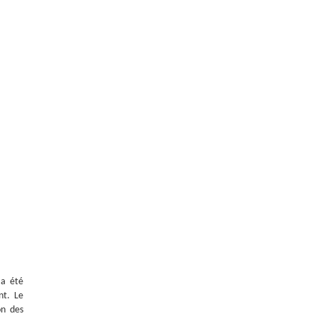
 a été
nt. Le
on des