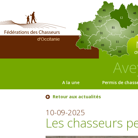
46
48
12
82
81
32
34
31
11
65
09
C
66
Ave
A la une
Permis de chass
Retour aux actualités
10-09-2025
Les chasseurs pe