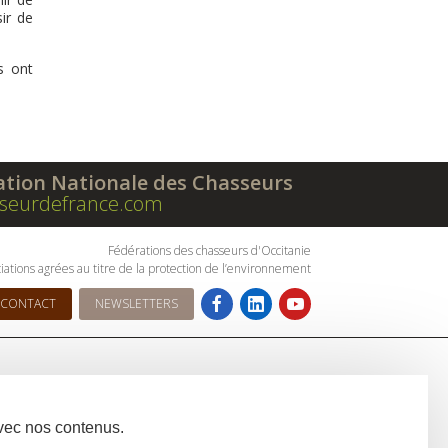
ir de
s ont
ation Nationale des Chasseurs
seurdefrance.com
Fédérations des chasseurs d'Occitanie
iations agrées au titre de la protection de l’environnement
CONTACT
NEWSLETTERS
avec nos contenus.