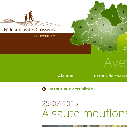
46
48
12
82
81
32
34
31
11
65
09
C
66
Ave
A la une
Permis de chass
Retour aux actualités
25-07-2025
À saute mouflon