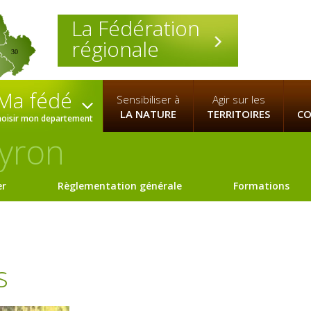
La Fédération
régionale
30
Ma fédé
Sensibiliser à
Agir sur les
LA NATURE
TERRITOIRES
CO
hoisir mon departement
yron
er
Règlementation générale
Formations
s