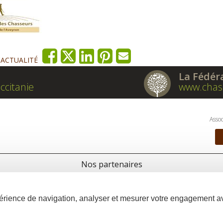
'ACTUALITÉ
La Fédér
ccitanie
www.chas
Assoc
Nos partenaires
xpérience de navigation, analyser et mesurer votre engagement 