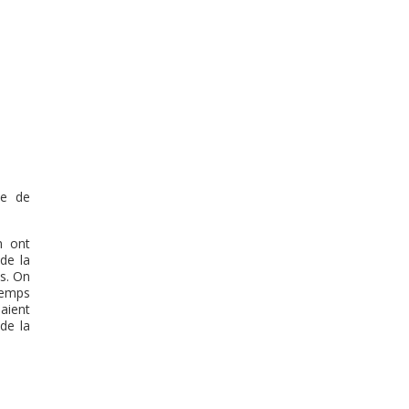
ne de
n ont
de la
es. On
 temps
aient
 de la