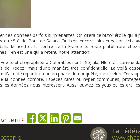
er des données parfois surprenantes. On citera ce butor étoilé qui a
ps du côté de Pont de Salars. Ou bien encore, plusieurs contacts av
dans le nord et le centre de la France et reste plutôt rare chez 
 il en est une qui a retenu notre attention.
rvée et photographiée à Colombiès sur le Ségala. Elle était connue da
 de Rodez, mais d'une manière très confidentielle. La voilà déso
ite d'aire de répartition ou en phase de conquête, c'est selon. On rapp
seule la donnée compte. Espèces rares ou hyper communes, protégé
s les données nous intéressent. Aussi ouvrez les yeux et les oreilles
'ACTUALITÉ
La Fédér
ccitanie
www.chas