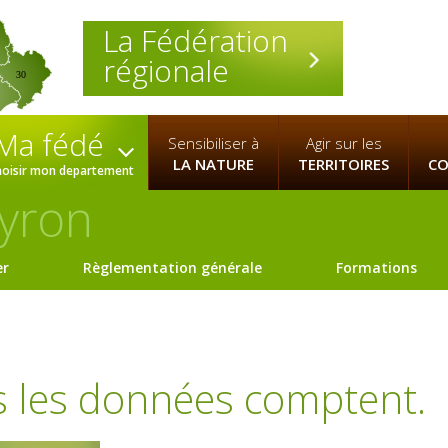
La Fédération
régionale
30
Ma fédé
Sensibiliser à
Agir sur les
LA NATURE
TERRITOIRES
CO
hoisir mon departement
yron
er
Règlementation générale
Formations
s les données comptent.