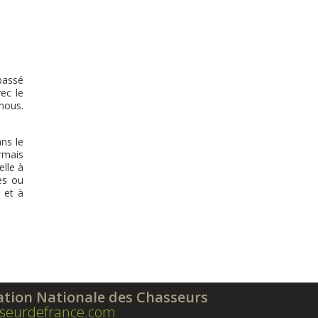
 passé
ec le
nous.
ns le
rmais
elle à
es ou
 et à
ation Nationale des Chasseurs
seurdefrance.com