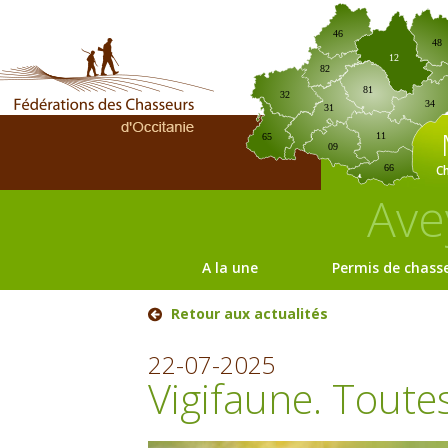
46
48
12
82
81
32
34
31
11
65
09
C
66
Ave
A la une
Permis de chass
Retour aux actualités
22-07-2025
Vigifaune. Toute