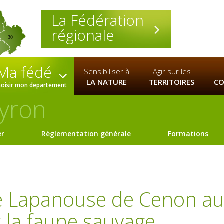
La Fédération
régionale
30
Ma fédé
Sensibiliser à
Agir sur les
LA NATURE
TERRITOIRES
CO
hoisir mon departement
yron
er
Règlementation générale
Formations
e Lapanouse de Cenon a
r la faune sauvage