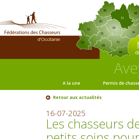
46
48
12
82
81
32
34
31
11
65
09
C
66
Ave
A la une
Permis de chass
Retour aux actualités
16-07-2025
Les chasseurs d
petits soins pou