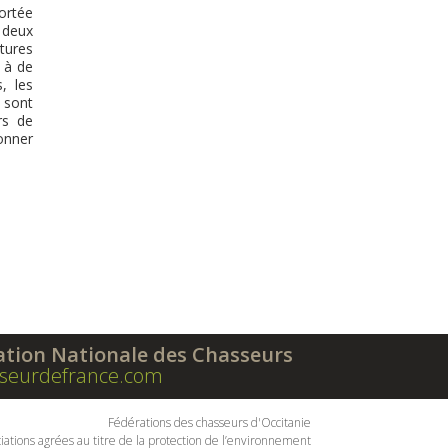
ortée
s deux
tures
 à de
, les
 sont
rs de
onner
ation Nationale des Chasseurs
seurdefrance.com
Fédérations des chasseurs d'Occitanie
iations agrées au titre de la protection de l’environnement