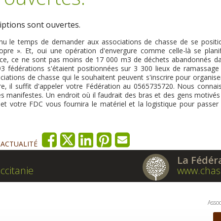
venu le temps de demander aux associations de chasse de se positi
opre ». Et, oui une opération d'envergure comme celle-là se planif
ance, ce ne sont pas moins de 17 000 m3 de déchets abandonnés da
93 fédérations s'étaient positionnées sur 3 300 lieux de ramassage
ociations de chasse qui le souhaitent peuvent s'inscrire pour organis
e, il suffit d'appeler votre Fédération au 0565735720. Nous connai
ités manifestes. Un endroit où il faudrait des bras et des gens motivé
re et votre FDC vous fournira le matériel et la logistique pour passer
'ACTUALITÉ
La Fédér
ccitanie
www.chas
Assoc