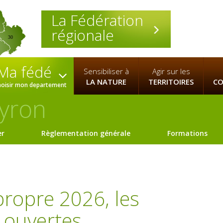
La Fédération
régionale
30
Ma fédé
Sensibiliser à
Agir sur les
LA NATURE
TERRITOIRES
CO
hoisir mon departement
yron
er
Règlementation générale
Formations
propre 2026, les
 ouvertes.