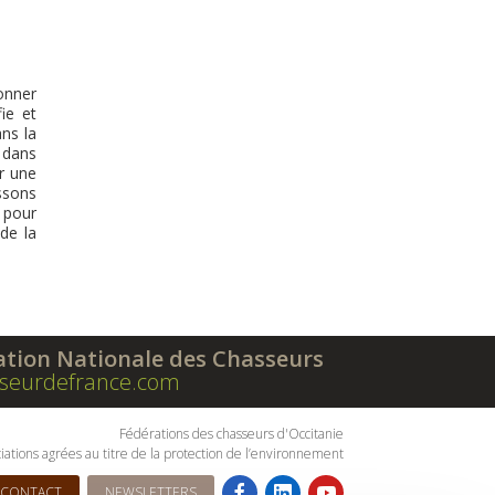
onner
ie et
ns la
 dans
er une
ssons
s pour
 de la
ation Nationale des Chasseurs
seurdefrance.com
Fédérations des chasseurs d'Occitanie
iations agrées au titre de la protection de l’environnement
CONTACT
NEWSLETTERS