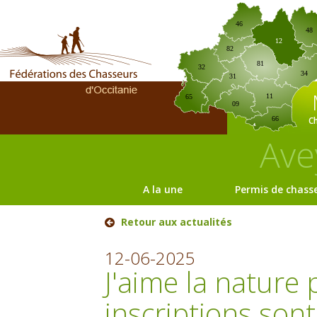
46
48
12
82
81
32
34
31
11
65
09
C
66
Ave
A la une
Permis de chass
Retour aux actualités
12-06-2025
J'aime la nature 
inscriptions sont