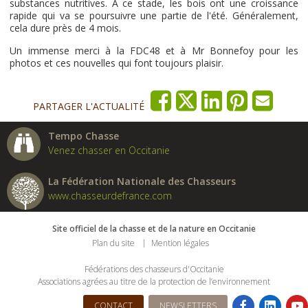
substances nutritives. À ce stade, les bois ont une croissance
rapide qui va se poursuivre une partie de l'été. Généralement,
cela dure près de 4 mois.
Un immense merci à la FDC48 et à Mr Bonnefoy pour les
photos et ces nouvelles qui font toujours plaisir.
PARTAGER L'ACTUALITÉ
Tempo Chasse
Venez chasser en Occitanie
La Fédération Nationale des Chasseurs
www.chasseurdefrance.com
Site officiel de la chasse et de la nature en Occitanie
Plan du site
Mention légales
Fédérations des chasseurs d'Occitanie
Associations agrées au titre de la protection de l’environnement
CONTACT
NEWSLETTERS