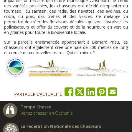
implanter un hectare de culture faunistique. Ainsi parmi le choix
des variétés possibles, les chasseurs ont décidé d'implanter du
tournesol, du sarrasin, des radis, des navettes, des avoines, du
colza, du pois, des trèfles et des vesces. Ce mélange va
permettre de créer des floraisons décalées qui vont favoriser les
pollinisateurs et offrir du couvert et de la nourriture en vert ou
en graines pour toute la biodiversité locale.
Sur la parcelle ensemencée appartenant à Bernard Prieu, les
chasseurs ont également créé une haie de 200 mètres de long
et creusé deux nouvelles mares. Qui dit mieux ?
PARTAGER L'ACTUALITÉ
Tempo Chasse
Venez chasser en Occitanie
La Fédération Nationale des Chasseurs