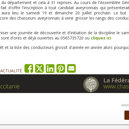
ves du département et cela à 31 reprises. Au cours de l'Assemblée Gé
it d'offrir l'inscription à tout candidat aveyronnais qui présentera
aura lieu le samedi 19 et dimanche 20 juillet prochain. Le but 
encore des chasseurs aveyronnais à venir grossir les rangs des conduc
niser une journée de découverte et d'initiation de la discipline le sa
ions sont d'ores et déjà ouvertes au 0565735720 ou
cliquez ici
êt et la liste des conducteurs grossit d'année en année alors pourqu
'ACTUALITÉ
La Fédér
ccitanie
www.chas
Assoc