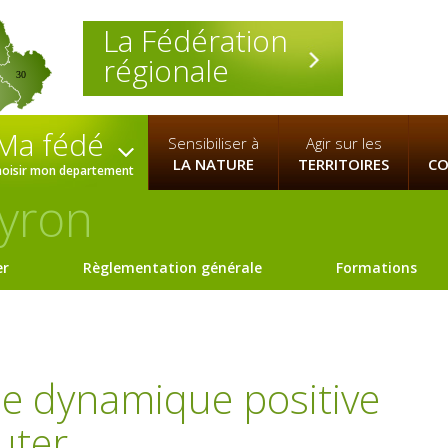
La Fédération
régionale
30
Ma fédé
Sensibiliser à
Agir sur les
LA NATURE
TERRITOIRES
CO
hoisir mon departement
yron
er
Règlementation générale
Formations
ne dynamique positive
uter