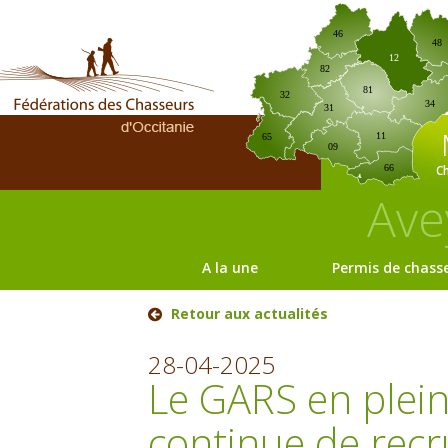
46
48
12
82
81
32
34
31
11
65
09
C
66
Ave
A la une
Permis de chass
Retour aux actualités
28-04-2025
Le GARS en plei
continue de recr