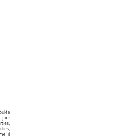
oulée
 jour
ties,
rties,
me. Il