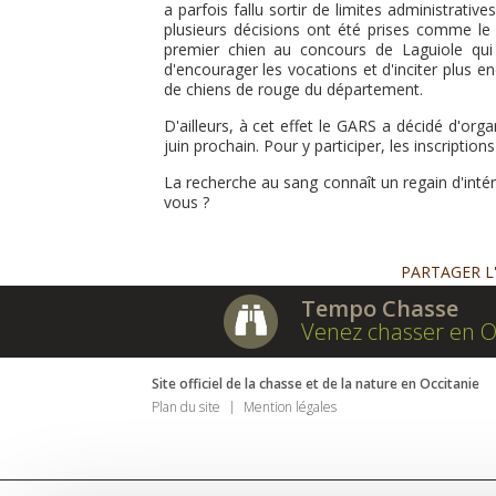
a parfois fallu sortir de limites administrati
plusieurs décisions ont été prises comme le fa
premier chien au concours de Laguiole qui 
d'encourager les vocations et d'inciter plus 
de chiens de rouge du département.
D'ailleurs, à cet effet le GARS a décidé d'orga
juin prochain. Pour y participer, les inscript
La recherche au sang connaît un regain d'intér
vous ?
PARTAGER L
Tempo Chasse
Venez chasser en O
Site officiel de la chasse et de la nature en Occitanie
Plan du site
Mention légales