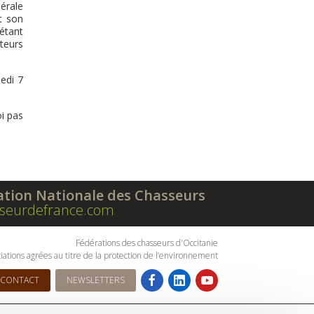
nérale
it son
étant
teurs
medi 7
oi pas
ation Nationale des Chasseurs
seurdefrance.com
Fédérations des chasseurs d'Occitanie
iations agrées au titre de la protection de l’environnement
CONTACT
NEWSLETTERS