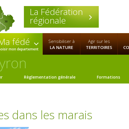
La Fédération
régionale
30
Ma fédé
Sensibiliser à
Agir sur les
LA NATURE
TERRITOIRES
CO
hoisir mon departement
yron
er
Règlementation générale
Formations
es dans les marais