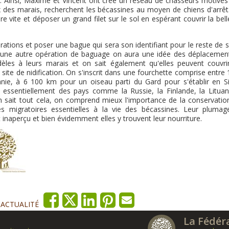
. Ainsi, Maxime et Vincent ont créé un réseau de chasseurs motivés
 des marais, recherchent les bécassines au moyen de chiens d'arrêt
ire vite et déposer un grand filet sur le sol en espérant couvrir la bel
rations et poser une bague qui sera son identifiant pour le reste de s
rs d'une autre opération de baguage on aura une idée des déplacemen
idèles à leurs marais et on sait également qu'elles peuvent couvri
 site de nidification. On s'inscrit dans une fourchette comprise entre
ie, à 6 100 km pour un oiseau parti du Gard pour s'établir en Si
nt essentiellement des pays comme la Russie, la Finlande, la Lituani
on sait tout cela, on comprend mieux l'importance de la conservatio
s migratoires essentielles à la vie des bécassines. Leur plumag
inaperçu et bien évidemment elles y trouvent leur nourriture.
'ACTUALITÉ
La Fédér