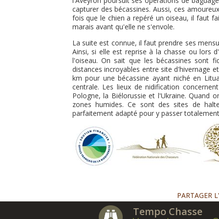
l'Aveyron poursuit ses opérations de baguage
capturer des bécassines. Aussi, ces amoureux
fois que le chien a repéré un oiseau, il faut fa
marais avant qu'elle ne s'envole.
La suite est connue, il faut prendre ses mensu
Ainsi, si elle est reprise à la chasse ou lo
l'oiseau. On sait que les bécassines sont f
distances incroyables entre site d'hivernage et
km pour une bécassine ayant niché en Lituan
centrale. Les lieux de nidification concerne
Pologne, la Biélorussie et l'Ukraine. Quand 
zones humides. Ce sont des sites de halte
parfaitement adapté pour y passer totalement 
PARTAGER L
Tempo Chasse