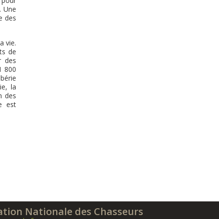
 pour
. Une
le des
a vie.
ts de
r des
 1 800
bérie
e, la
n des
e est
ation Nationale des Chasseurs