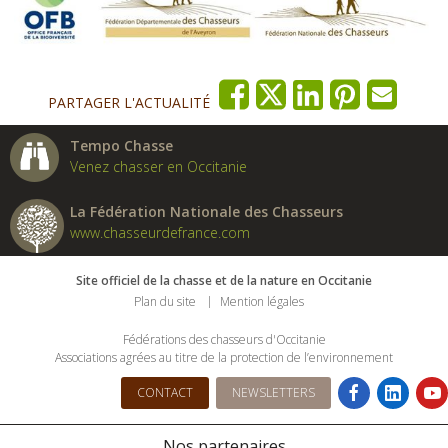
PARTAGER L'ACTUALITÉ
Tempo Chasse
Venez chasser en Occitanie
La Fédération Nationale des Chasseurs
www.chasseurdefrance.com
Site officiel de la chasse et de la nature en Occitanie
Plan du site
Mention légales
Fédérations des chasseurs d'Occitanie
Associations agrées au titre de la protection de l’environnement
CONTACT
NEWSLETTERS
Nos partenaires