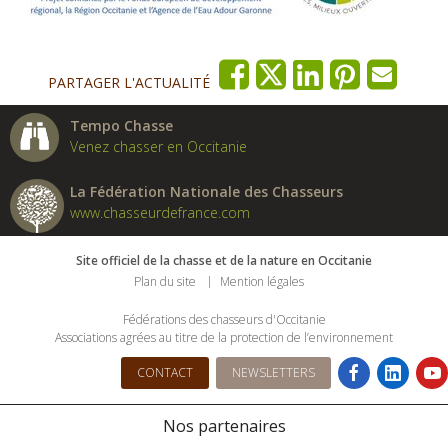
PARTAGER L'ACTUALITÉ
Tempo Chasse
Venez chasser en Occitanie
La Fédération Nationale des Chasseurs
www.chasseurdefrance.com
Site officiel de la chasse et de la nature en Occitanie
Plan du site
Mention légales
Fédérations des chasseurs d'Occitanie
Associations agrées au titre de la protection de l’environnement
CONTACT
NEWSLETTERS
Nos partenaires