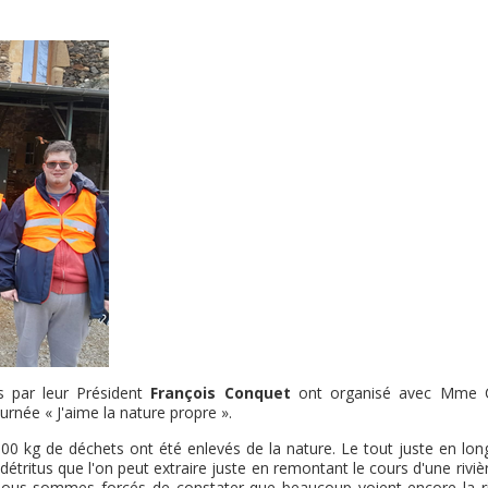
s par leur Président
François Conquet
ont organisé avec Mme C
rnée « J'aime la nature propre ».
00 kg de déchets ont été enlevés de la nature. Le tout juste en lon
détritus que l'on peut extraire juste en remontant le cours d'une riviè
s nous sommes forcés de constater que beaucoup voient encore la ri