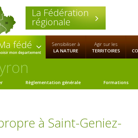
La Fédération
régionale
30
Ma fédé
Sensibiliser à
Agir sur les
LA NATURE
TERRITOIRES
CO
hoisir mon departement
yron
er
Règlementation générale
Formations
 propre à Saint-Geniez-