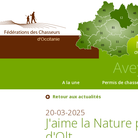
46
48
12
82
81
32
34
31
11
65
09
C
66
Ave
A la une
Permis de chass
Retour aux actualités
20-03-2025
J'aime la Nature
d'Olt