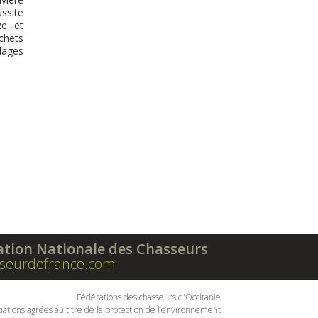
ussite
ze et
chets
lages
ation Nationale des Chasseurs
seurdefrance.com
Fédérations des chasseurs d'Occitanie
iations agrées au titre de la protection de l’environnement