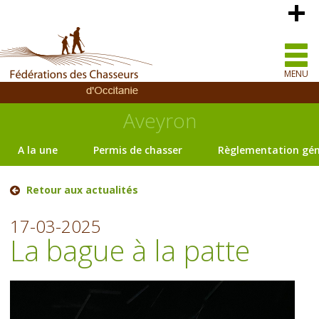
MENU
Aveyron
A la une
Permis de chasser
Règlementation gén
Retour aux actualités
17-03-2025
La bague à la patte