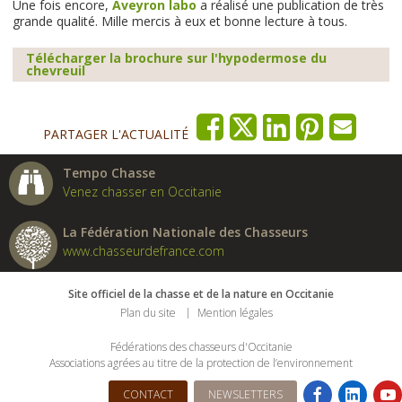
Une fois encore,
Aveyron labo
a réalisé une publication de très
grande qualité. Mille mercis à eux et bonne lecture à tous.
Télécharger la brochure sur l'hypodermose du
chevreuil
PARTAGER L'ACTUALITÉ
Tempo Chasse
Venez chasser en Occitanie
La Fédération Nationale des Chasseurs
www.chasseurdefrance.com
Site officiel de la chasse et de la nature en Occitanie
Plan du site
Mention légales
Fédérations des chasseurs d'Occitanie
Associations agrées au titre de la protection de l’environnement
CONTACT
NEWSLETTERS