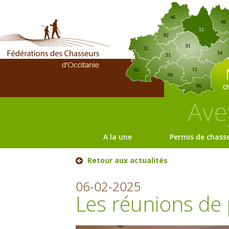
46
48
12
82
81
32
34
31
11
65
09
C
66
Ave
A la une
Permis de chass
Retour aux actualités
06-02-2025
Les réunions de