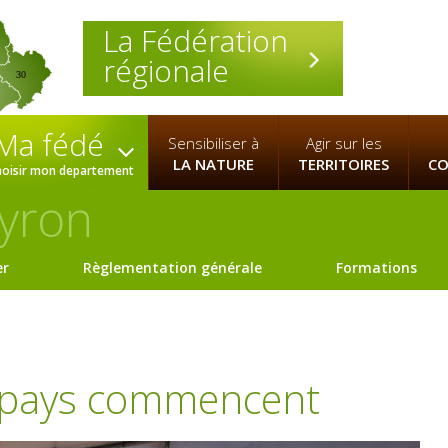
La Fédération
régionale
30
Ma fédé
Sensibiliser à
Agir sur les
LA NATURE
TERRITOIRES
CO
hoisir mon departement
yron
er
Règlementation générale
Formations
 pays commencent