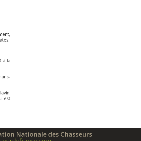
ment,
ates.
 à la
mans-
avin.
ui est
ation Nationale des Chasseurs
seurdefrance.com