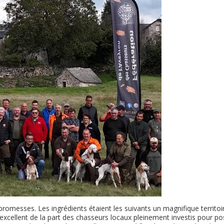
romesses. Les ingrédients étaient les suivants un magnifique territoi
 excellent de la part des chasseurs locaux pleinement investis pour po