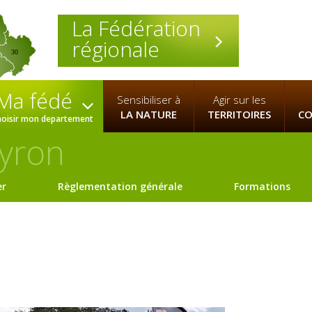
La Fédération
régionale
30
Ma fédé
Sensibiliser à
Agir sur les
LA NATURE
TERRITOIRES
CO
hoisir mon departement
yron
er
Règlementation générale
Formations