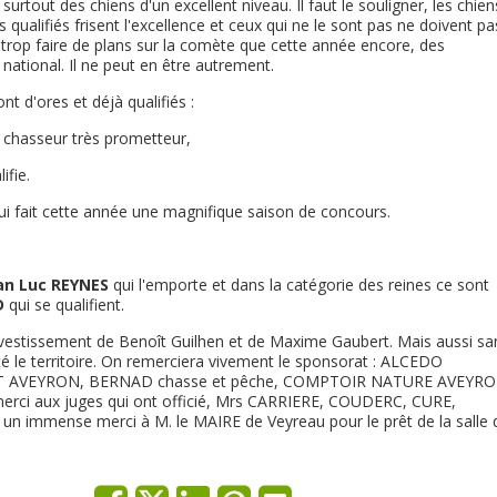
 surtout des chiens d'un excellent niveau. Il faut le souligner, les chien
 qualifiés frisent l'excellence et ceux qui ne le sont pas ne doivent pa
s trop faire de plans sur la comète que cette année encore, des
national. Il ne peut en être autrement.
ont d'ores et déjà qualifiés :
e chasseur très prometteur,
ifie.
i fait cette année une magnifique saison de concours.
an Luc REYNES
qui l'emporte et dans la catégorie des reines ce sont
D
qui se qualifient.
investissement de Benoît Guilhen et de Maxime Gaubert. Mais aussi sa
té le territoire. On remerciera vivement le sponsorat : ALCEDO
EST AVEYRON, BERNAD chasse et pêche, COMPTOIR NATURE AVEYRO
i aux juges qui ont officié, Mrs CARRIERE, COUDERC, CURE,
 immense merci à M. le MAIRE de Veyreau pour le prêt de la salle 