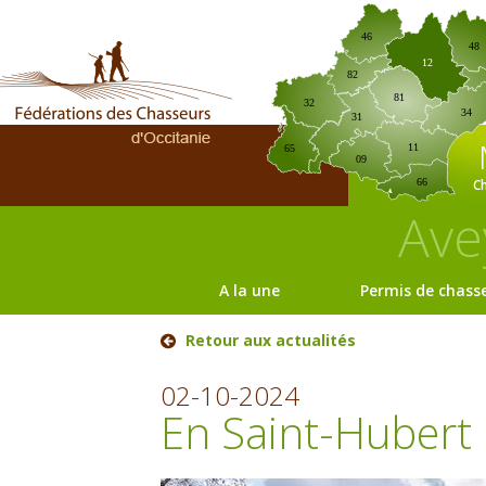
46
48
12
82
81
32
34
31
11
65
09
C
66
Ave
A la une
Permis de chass
Retour aux actualités
02-10-2024
En Saint-Hubert