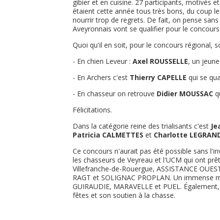
gibier et en cuisine. 27 participants, motivés et
étaient cette année tous très bons, du coup les
nourrir trop de regrets. De fait, on pense san
Aveyronnais vont se qualifier pour le concours 
Quoi qu'il en soit, pour le concours régional, s
- En chien Leveur :
Axel ROUSSELLE
, un jeun
- En Archers c'est
Thierry CAPELLE
qui se qual
- En chasseur on retrouve
Didier MOUSSAC
qu
Félicitations.
Dans la catégorie reine des trialisants c'est
Je
Patricia CALMETTES
et
Charlotte LEGRAN
Ce concours n'aurait pas été possible sans l'
les chasseurs de Veyreau et l'UCM qui ont prê
Villefranche-de-Rouergue, ASSISTANCE OU
RAGT et SOLIGNAC PROPLAN. Un immense merc
GUIRAUDIE, MARAVELLE et PUEL. Également, un
fêtes et son soutien à la chasse.