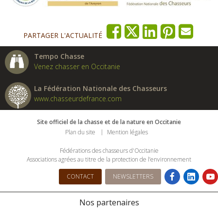
PARTAGER L'ACTUALITÉ
Tempo Chasse
Venez chasser en Occitanie
La Fédération Nationale des Chasseurs
www.chasseurdefrance.com
Site officiel de la chasse et de la nature en Occitanie
Plan du site
Mention légales
Fédérations des chasseurs d'Occitanie
Associations agrées au titre de la protection de l’environnement
CONTACT
NEWSLETTERS
Nos partenaires