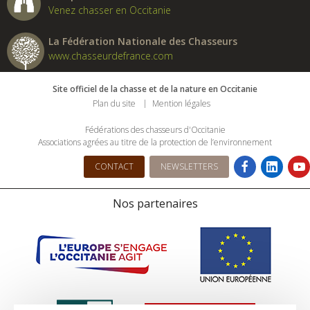
Venez chasser en Occitanie
La Fédération Nationale des Chasseurs
www.chasseurdefrance.com
Site officiel de la chasse et de la nature en Occitanie
Plan du site
Mention légales
Fédérations des chasseurs d'Occitanie
Associations agrées au titre de la protection de l’environnement
CONTACT
NEWSLETTERS
Nos partenaires