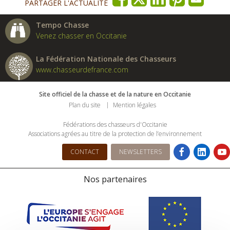
PARTAGER L'ACTUALITÉ
Tempo Chasse
Venez chasser en Occitanie
La Fédération Nationale des Chasseurs
www.chasseurdefrance.com
Site officiel de la chasse et de la nature en Occitanie
Plan du site
Mention légales
Fédérations des chasseurs d'Occitanie
Associations agrées au titre de la protection de l’environnement
CONTACT
NEWSLETTERS
Nos partenaires