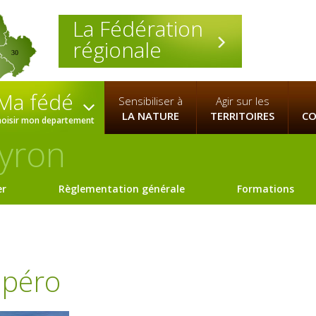
La Fédération
régionale
30
Ma fédé
Sensibiliser à
Agir sur les
LA NATURE
TERRITOIRES
CO
hoisir mon departement
yron
er
Règlementation générale
Formations
apéro