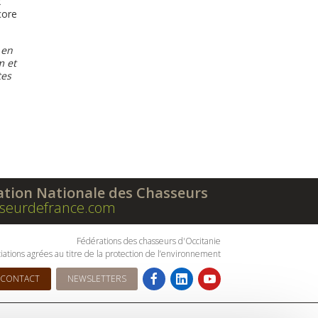
x
core
 en
m et
tes
ation Nationale des Chasseurs
seurdefrance.com
Fédérations des chasseurs d'Occitanie
iations agrées au titre de la protection de l’environnement
CONTACT
NEWSLETTERS