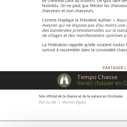
de chevreuil cuite au brasero. De quoi faire dé
festivités. On ne peut que féliciter les chasse
chasseurs et non-chasseurs.
Comme l’explique le Président Authier. «
Nous 
Aveyron qui ne dispose pas d’au moins une a
des banderoles promotionnelles sur la viande
de villages et des manifestations sportives 
La Fédération rappelle qu’elle soutient toutes 
surtout à rassembler dans la convivialité cha
PARTAGER L
Tempo Chasse
Venez chasser en O
Site officiel de la chasse et de la nature en Occitanie
Plan du site
Mention légales