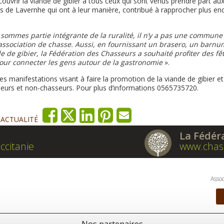
couvrir la viande de gibier à tous ceux qui sont venus prendre part au
urs de Lavernhe qui ont à leur manière, contribué à rapprocher plus en
sommes partie intégrante de la ruralité, il n’y a pas une commune
ssociation de chasse. Aussi, en fournissant un brasero, un barnu
 de gibier, la Fédération des Chasseurs a souhaité profiter des fê
pour connecter les gens autour de la gastronomie
».
les manifestations visant à faire la promotion de la viande de gibier et
sseurs et non-chasseurs. Pour plus d’informations 0565735720.
'ACTUALITÉ
La Fédér
ccitanie
www.chas
Assoc