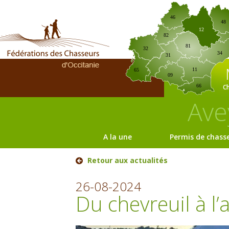
46
48
12
82
81
32
34
31
11
65
09
C
66
Ave
A la une
Permis de chass
Retour aux actualités
26-08-2024
Du chevreuil à l’