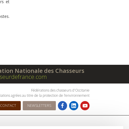
rs et
ostes.
ation Nationale des Chasseurs
seurdefrance.com
Fédérations des chasseurs d'Occitanie
iations agrées au titre de la protection de l’environnement
CONTACT
NEWSLETTERS