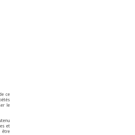
de ce
iétés
er le
utenu
es et
 être