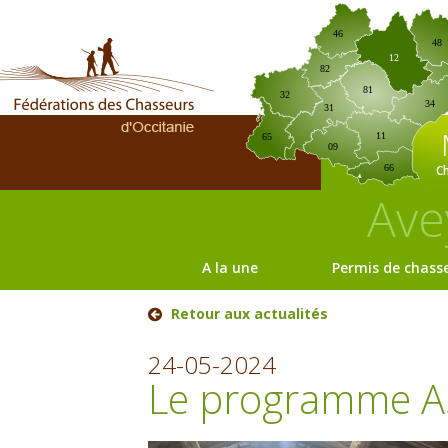
46
48
12
82
81
32
34
31
11
65
09
C
66
Ave
A la une
Permis de chass
Retour aux actualités
24-05-2024
Le programme AS