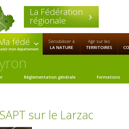
La Fédération
régionale
30
Ma fédé
Sensibiliser à
Agir sur les
LA NATURE
TERRITOIRES
CO
hoisir mon departement
yron
er
Règlementation générale
Formations
APT sur le Larzac