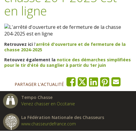
en ligne
Retrouvez ici
l'
arrêté d'ouverture et de fermeture de la
chasse 2024-2025
Retouvez également la
notice des démarches simplifiées
pour le tir d'été du sanglier à partir du 1er juin
PARTAGER L'ACTUALITÉ
Tempo Chasse
Venez chasser en Occitanie
La Fédération Nationale des Chasseurs
www.chasseurdefrance.com