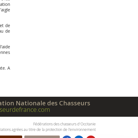
ation
’aigle
et de
au de
l’aide
ennes
te. A
ation Nationale des Chasseurs
seurdefrance.com
Fédérations des chasseurs d'Occitanie
iations agrées au titre de la protection de l’environnement