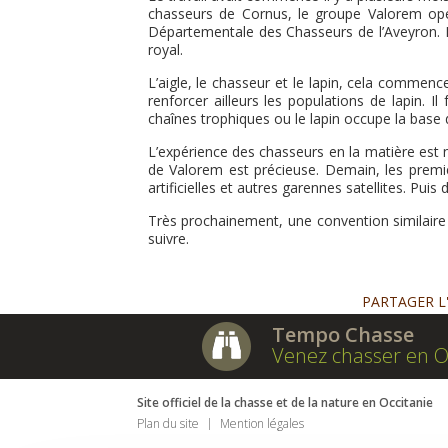
chasseurs de Cornus, le groupe Valorem opér
Départementale des Chasseurs de l’Aveyron. L’o
royal.
L’aigle, le chasseur et le lapin, cela commen
renforcer ailleurs les populations de lapin.
chaînes trophiques ou le lapin occupe la base
L’expérience des chasseurs en la matière est n’e
de Valorem est précieuse. Demain, les premie
artificielles et autres garennes satellites. Pui
Très prochainement, une convention similair
suivre.
PARTAGER L
Tempo Chasse
Venez chasser en O
Site officiel de la chasse et de la nature en Occitanie
Plan du site
Mention légales