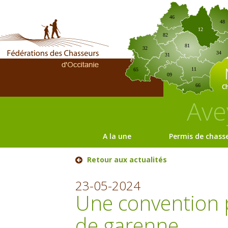
46
48
12
82
81
32
34
31
11
65
09
C
66
Ave
A la une
Permis de chass
Retour aux actualités
23-05-2024
Une convention po
de garenne