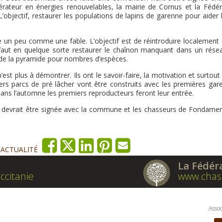
ateur en énergies renouvelables, la mairie de Cornus et la Fédér
bjectif, restaurer les populations de lapins de garenne pour aider l
ce un peu comme une fable. L’objectif est de réintroduire localement 
 Il faut en quelque sorte restaurer le chaînon manquant dans un rése
 de la pyramide pour nombres d’espèces.
st plus à démontrer. Ils ont le savoir-faire, la motivation et surtout 
rs parcs de pré lâcher vont être construits avec les premières gar
s dans l’automne les premiers reproducteurs feront leur entrée.
e devrait être signée avec la commune et les chasseurs de Fondamen
'ACTUALITÉ
La Fédér
ccitanie
www.chas
Assoc