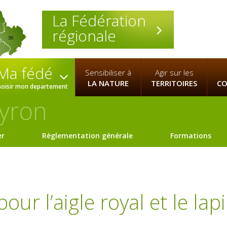
La Fédération
régionale
30
Ma fédé
Sensibiliser à
Agir sur les
LA NATURE
TERRITOIRES
CO
hoisir mon departement
yron
er
Règlementation générale
Formations
ur l’aigle royal et le lap