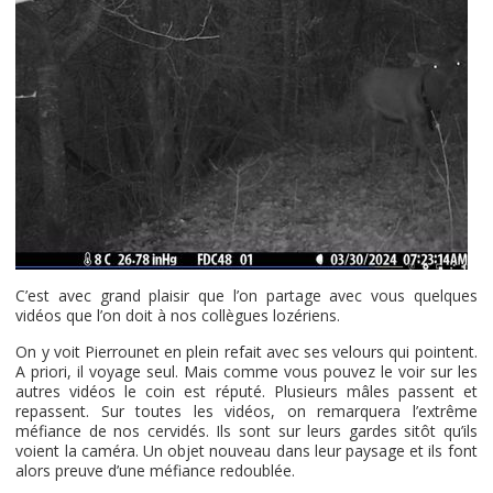
C’est avec grand plaisir que l’on partage avec vous quelques
vidéos que l’on doit à nos collègues lozériens.
On y voit Pierrounet en plein refait avec ses velours qui pointent.
A priori, il voyage seul. Mais comme vous pouvez le voir sur les
autres vidéos le coin est réputé. Plusieurs mâles passent et
repassent. Sur toutes les vidéos, on remarquera l’extrême
méfiance de nos cervidés. Ils sont sur leurs gardes sitôt qu’ils
voient la caméra. Un objet nouveau dans leur paysage et ils font
alors preuve d’une méfiance redoublée.