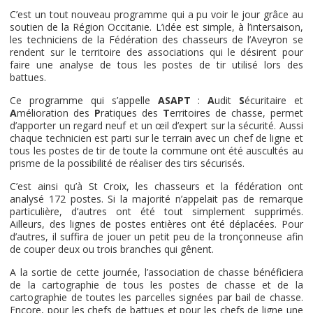
C’est un tout nouveau programme qui a pu voir le jour grâce au
soutien de la Région Occitanie. L’idée est simple, à l’intersaison,
les techniciens de la Fédération des chasseurs de l’Aveyron se
rendent sur le territoire des associations qui le désirent pour
faire une analyse de tous les postes de tir utilisé lors des
battues.
Ce programme qui s’appelle
ASAPT
:
A
udit
S
écuritaire et
A
mélioration des
P
ratiques des
T
erritoires de chasse, permet
d’apporter un regard neuf et un œil d’expert sur la sécurité. Aussi
chaque technicien est parti sur le terrain avec un chef de ligne et
tous les postes de tir de toute la commune ont été auscultés au
prisme de la possibilité de réaliser des tirs sécurisés.
C’est ainsi qu’à St Croix, les chasseurs et la fédération ont
analysé 172 postes. Si la majorité n’appelait pas de remarque
particulière, d’autres ont été tout simplement supprimés.
Ailleurs, des lignes de postes entières ont été déplacées. Pour
d’autres, il suffira de jouer un petit peu de la tronçonneuse afin
de couper deux ou trois branches qui gênent.
A la sortie de cette journée, l’association de chasse bénéficiera
de la cartographie de tous les postes de chasse et de la
cartographie de toutes les parcelles signées par bail de chasse.
Encore, pour les chefs de battues et pour les chefs de ligne une