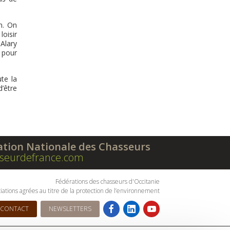
n. On
loisir
Alary
s pour
te la
d’être
ation Nationale des Chasseurs
seurdefrance.com
Fédérations des chasseurs d'Occitanie
iations agrées au titre de la protection de l’environnement
CONTACT
NEWSLETTERS