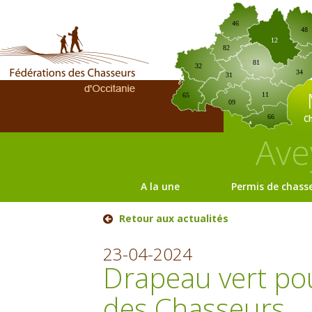
46
48
12
82
81
32
34
31
11
65
09
C
66
Ave
A la une
Permis de chass
Retour aux actualités
23-04-2024
Drapeau vert po
des Chasseurs.