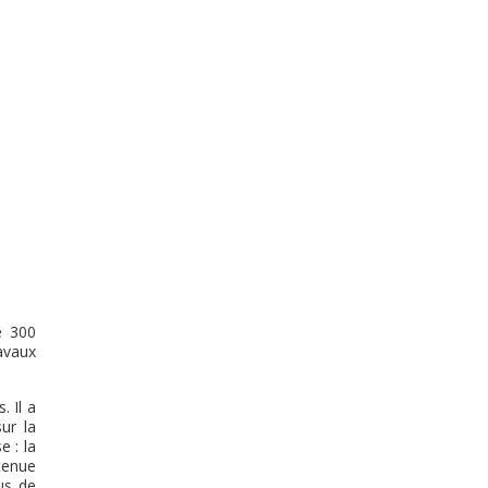
e 300
avaux
. Il a
ur la
e : la
ntenue
us de