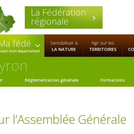
La Fédération
régionale
30
Ma fédé
Sensibiliser à
Agir sur les
LA NATURE
TERRITOIRES
CO
hoisir mon departement
yron
er
Règlementation générale
Formations
ur l’Assemblée Générale