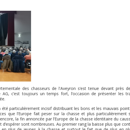
rtementale des chasseurs de l'Aveyron s’est tenue devant près d
e AG, c’est toujours un temps fort, l’occasion de présenter les tr
ée.
té particulièrement incisif distribuant les bons et les mauvais points
s que l’Europe fait peser sur la chasse et plus particulièrement s
encore, la fin annoncée par l’Europe de la chasse identitaire du causs
er et d’espérer sont nombreuses. Au premier rang la baisse plus que co
en plus de jeunes à la chasse et surtout le fait que de plus en pl