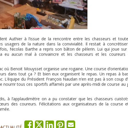
ident Authier à l’issue de la rencontre entre les chasseurs et toute
s usagers de la nature dans la convivialité. Il restait à concrétise
 fois, Nicolas Barthe a repris son bâton de pèlerin. Lui qui joue sur
n’a eu aucun mal à convaincre et les chasseurs et les coureurs 
rac où Benoit Mouysset organise une rogaine. Une course d’orientatio
eurs dans tout ça ? Et bien eux organisent le repas. Un repas à ba
rac. L’équipe du Président François Naudan n’en est pas à son coup d
fi de nourrir tous ces sportifs affamés par une après-midi de course au
dis, à l’applaudimètre on a pu constater que les chasseurs cuistot
cœurs des coureurs. Félicitations aux organisateurs de la course e
urnée.
'ACTUALITÉ