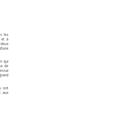
s les
r et à
 deux
d’une
n qui
se de
’essai
 grand
s ont
t aux