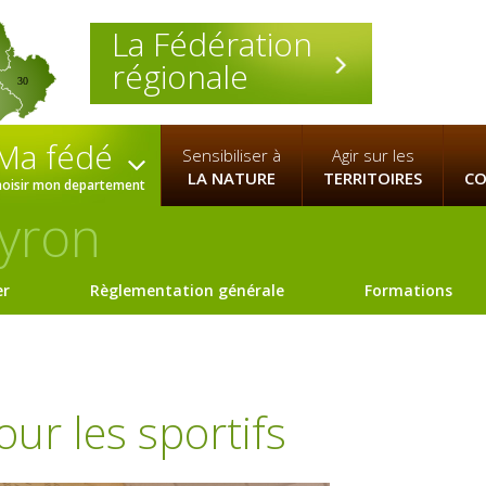
La Fédération
régionale
30
Ma fédé
Sensibiliser à
Agir sur les
LA NATURE
TERRITOIRES
CO
hoisir mon departement
yron
er
Règlementation générale
Formations
ur les sportifs