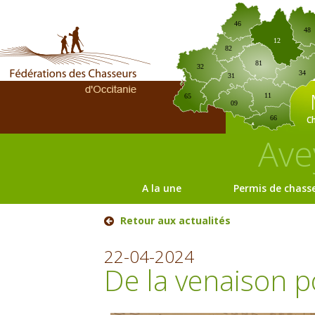
46
48
12
82
81
32
34
31
11
65
09
C
66
Ave
A la une
Permis de chass
Retour aux actualités
22-04-2024
De la venaison po