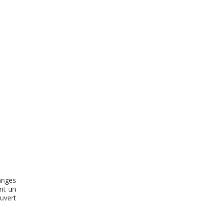
langes
nt un
uvert