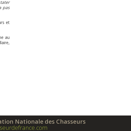
tater
a pas
rs et
lhe au
laire,
ation Nationale des Chasseurs
seurdefrance.com