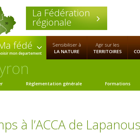
La Fédération
régionale
30
Ma fédé
Sensibiliser à
Agir sur les
LA NATURE
TERRITOIRES
CO
hoisir mon departement
yron
er
Règlementation générale
Formations
mps à l’ACCA de Lapanou