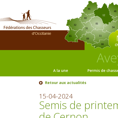
46
48
12
82
81
32
34
31
11
65
09
C
66
Ave
A la une
Permis de chass
Retour aux actualités
15-04-2024
Semis de printe
de Cernon.