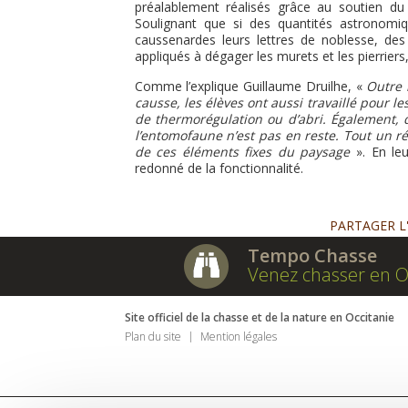
préalablement réalisés grâce au soutien du
Soulignant que si des quantités astronomi
caussenardes leurs lettres de noblesse, des 
appliqués à dégager les murets et les pierriers
Comme l’explique Guillaume Druilhe, «
Outre 
causse, les élèves ont aussi travaillé pour le
de thermorégulation ou d’abri. Également, de
l’entomofaune n’est pas en reste. Tout un r
de ces éléments fixes du paysage
». En leu
redonné de la fonctionnalité.
PARTAGER L
Tempo Chasse
Venez chasser en O
Site officiel de la chasse et de la nature en Occitanie
Plan du site
Mention légales