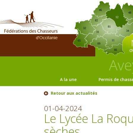
46
48
12
82
81
32
34
31
11
65
09
C
66
Ave
A la une
Permis de chass
Retour aux actualités
01-04-2024
Le Lycée La Roqu
sèches