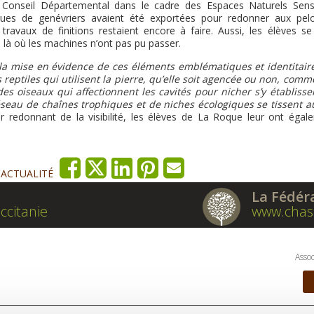
 Conseil Départemental dans le cadre des Espaces Naturels Sensi
ques de genévriers avaient été exportées pour redonner aux pel
travaux de finitions restaient encore à faire. Aussi, les élèves se
, là où les machines n’ont pas pu passer.
la mise en évidence de ces éléments emblématiques et identitair
s reptiles qui utilisent la pierre, qu’elle soit agencée ou non, comm
s oiseaux qui affectionnent les cavités pour nicher s’y établissen
éseau de chaînes trophiques et de niches écologiques se tissent a
r redonnant de la visibilité, les élèves de La Roque leur ont égal
'ACTUALITÉ
La Fédér
ccitanie
www.chas
Assoc