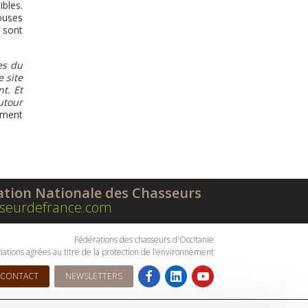
bles.
ouses
 sont
es du
e site
t. Et
utour
ement
ation Nationale des Chasseurs
seurdefrance.com
Fédérations des chasseurs d'Occitanie
iations agrées au titre de la protection de l’environnement
CONTACT
NEWSLETTERS