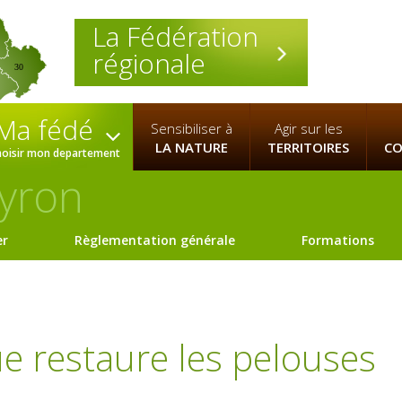
La Fédération
régionale
30
Ma fédé
Sensibiliser à
Agir sur les
LA NATURE
TERRITOIRES
CO
hoisir mon departement
yron
er
Règlementation générale
Formations
e restaure les pelouses